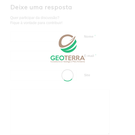
Deixe uma resposta
Quer participar da discussão?
Fique à vontade para contribuir!
*
Nome
*
E-mail
Site